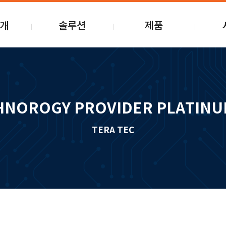
개
솔루션
제품
HPC
Server
유지보
OEM
Storage
컨설팅
OCP&OCS
GPU
고객지
HNOROGY PROVIDER PLATIN
AI-BIG DATA
Network
T-CE
TERA TEC
AI Leverage
Software
보도자
HCI
나라장터등록제품
Cloudian