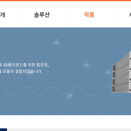
개
솔루션
제품
HPC
Server
유지보
OEM
컨설팅
Storage
OCP&OCS
고객지
GPU
및 AI 워크로드를 위한 컴퓨팅,
AI-BIG DATA
T-CE
Network
개별 모듈과 결합되었습니다.
AI Leverage
보도자
Software
HCI
나라장터등록제품
Cloudian