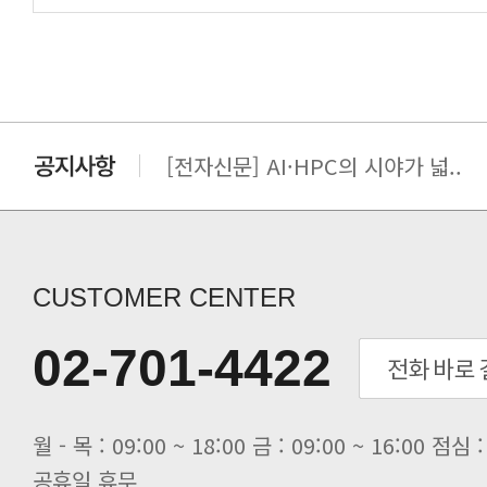
[전자신문] AI·HPC의 시야가 넓..
[전자신문] 우리 AI·HPC 제대로..
[전자신문] All In One AI..
[세미나] TAE SUNG S&E T..
[전자신문] “민감 데이터도 안심하고.
CUSTOMER CENTER
[전자신문] 테라텍-엣지에이아이, 국.
[전자신문] 테라텍과 함께 최적의 H.
02-701-4422
[전자신문] AI 인프라 써보고 결정..
[전자신문] 공영삼 테라텍 대표 “단..
[전자신문] 당신의 AI GPU, 지..
공휴일 휴무