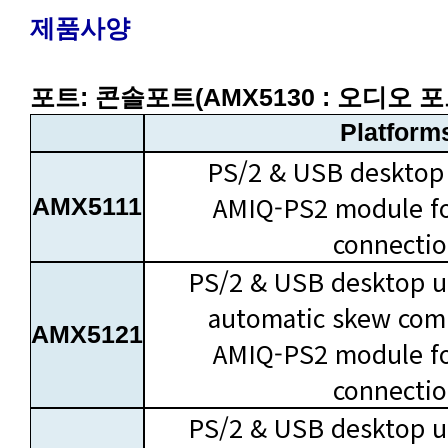
제품사양
포트: 콘솔포트(AMX5130 : 오디오 
Platform
PS/2 & USB desktop 
AMX5111
connecti
PS/2 & USB desktop us
automatic skew com
AMX5121
connecti
PS/2 & USB desktop us