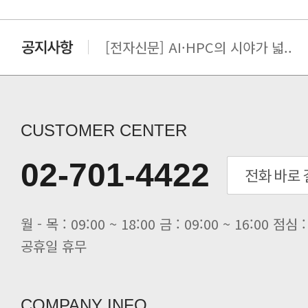
[전자신문] AI·HPC의 시야가 넓..
[전자신문] 우리 AI·HPC 제대로..
[전자신문] All In One AI..
[세미나] TAE SUNG S&E T..
[전자신문] “민감 데이터도 안심하고.
[전자신문] 테라텍-엣지에이아이, 국.
CUSTOMER CENTER
[전자신문] 테라텍과 함께 최적의 H.
[전자신문] AI 인프라 써보고 결정..
02-701-4422
[전자신문] 공영삼 테라텍 대표 “단..
[전자신문] 당신의 AI GPU, 지..
공휴일 휴무
COMPANY INFO