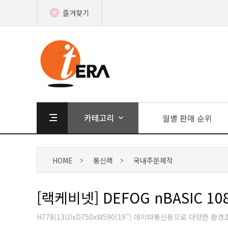
즐겨찾기
월별 판매 순위
HOME
통신랙
국내주문제작
[랙케비넷] DEFOG nBASIC 10
H778(13U)xD750xW590(19") 데이타통신용으로 다양한 