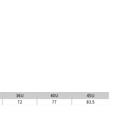
36U
40U
45U
72
77
83.5