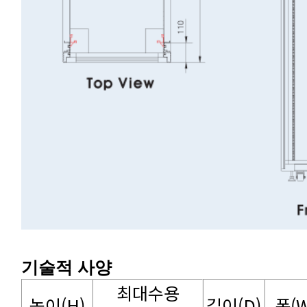
기술적 사양
높이(H)
길이(D)
폭(W