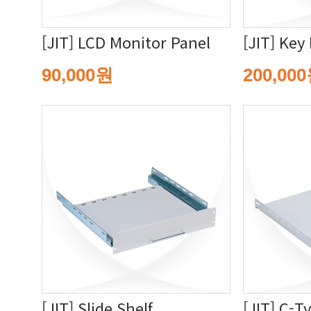
[JIT] LCD Monitor Panel
[JIT] Key
90,000원
200,00
[JIT] Slide Shelf
[JIT] C-T