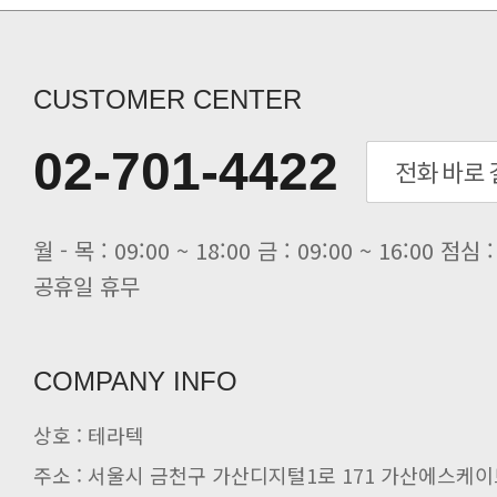
[세미나] TAE SUNG S&E T..
[전자신문] “민감 데이터도 안심하고.
[전자신문] 테라텍-엣지에이아이, 국.
CUSTOMER CENTER
[전자신문] 테라텍과 함께 최적의 H.
[전자신문] AI 인프라 써보고 결정..
02-701-4422
[전자신문] 공영삼 테라텍 대표 “단..
[전자신문] 당신의 AI GPU, 지..
공휴일 휴무
COMPANY INFO
상호 : 테라텍
주소 : 서울시 금천구 가산디지털1로 171 가산에스케이브