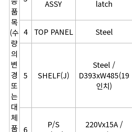
ASSY
latch
4
TOP PANEL
Steel
5
SHELF(J)
인치)
6