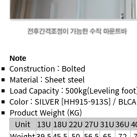
Note
Construction : Bolted
Material : Sheet steel
Load Capacity : 500kg(Leveling foot
Color : SILVER [HH915-913S] / BLC
Product Weight (KG)
Unit
13U
18U
22U
27U
31U
36U
4
Weight
39.5
45.5
50
56.5
65
72