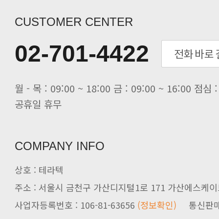
[전자신문] “민감 데이터도 안심하고.
[전자신문] 테라텍-엣지에이아이, 국.
CUSTOMER CENTER
[전자신문] 테라텍과 함께 최적의 H.
[전자신문] AI 인프라 써보고 결정..
02-701-4422
[전자신문] 공영삼 테라텍 대표 “단..
[전자신문] 당신의 AI GPU, 지..
공휴일 휴무
COMPANY INFO
상호 : 테라텍
주소 : 서울시 금천구 가산디지털1로 171 가산에스케이브
사업자등록번호 : 106-81-63656
(정보확인)