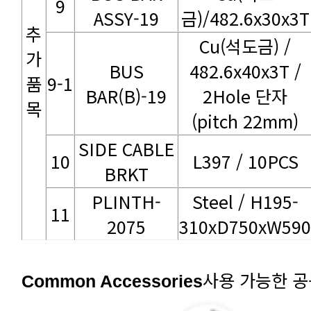
9
ASSY-19
금)/482.6x30x3T
482.6x40x3T /
9-1
BAR(B)-19
목
(pitch 22mm)
10
L397 / 10PCS
BRKT
11
2075
310xD750xW590
사용 가능한 
Common Accessories