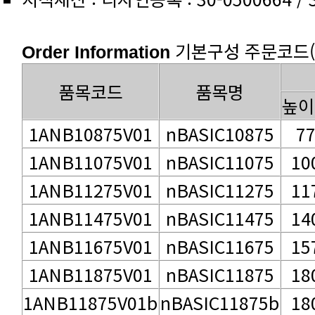
기본구성 주문코드(1Un
Order Information
품목코드
품목명
높이
1ANB10875V01
nBASIC10875
7
1ANB11075V01
nBASIC11075
10
1ANB11275V01
nBASIC11275
11
1ANB11475V01
nBASIC11475
14
1ANB11675V01
nBASIC11675
15
1ANB11875V01
nBASIC11875
18
1ANB11875V01b
nBASIC11875b
18