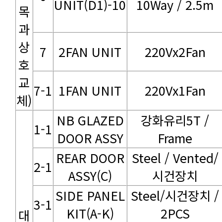
UNIT(D1)-10
10Way / 2.5m
7
2FAN UNIT
220Vx2Fan
7-1
1FAN UNIT
220Vx1Fan
체)
1-1
DOOR ASSY
Frame
2-1
ASSY(C)
시건장치
3-1
KIT(A-K)
2PCS