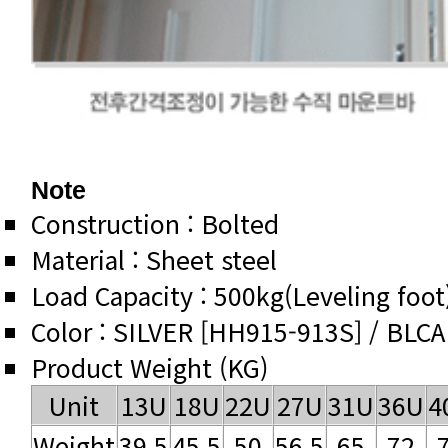
Note
Construction : Bolted
Material : Sheet steel
Load Capacity : 500kg(Leveling foot
Color : SILVER [HH915-913S] / BLC
Product Weight (KG)
Unit
13U
18U
22U
27U
31U
36U
4
Weight
39.5
45.5
50
56.5
65
72