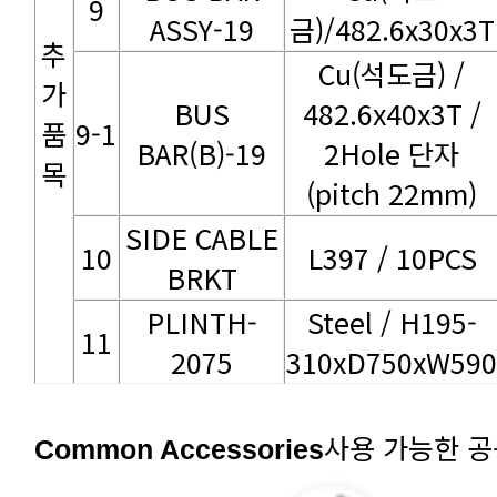
9
ASSY-19
금)/482.6x30x3T
482.6x40x3T /
9-1
BAR(B)-19
목
(pitch 22mm)
10
L397 / 10PCS
BRKT
11
2075
310xD750xW590
사용 가능한 
Common Accessories