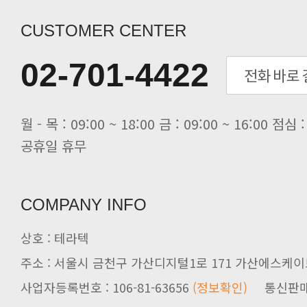
[전자신문] “민감 데이터도 안심하고.
[전자신문] 테라텍-엣지에이아이, 국.
CUSTOMER CENTER
[전자신문] 테라텍과 함께 최적의 H.
[전자신문] AI 인프라 써보고 결정..
02-701-4422
[전자신문] 공영삼 테라텍 대표 “단..
[전자신문] 당신의 AI GPU, 지..
공휴일 휴무
COMPANY INFO
상호 : 테라텍
주소 : 서울시 금천구 가산디지털1로 171 가산에스케이브
사업자등록번호 : 106-81-63656
(정보확인)