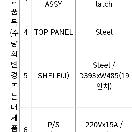
ASSY
latch
4
TOP PANEL
Steel
5
SHELF(J)
인치)
6