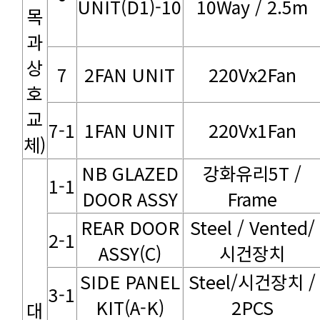
UNIT(D1)-10
10Way / 2.5m
7
2FAN UNIT
220Vx2Fan
7-1
1FAN UNIT
220Vx1Fan
체)
1-1
DOOR ASSY
Frame
2-1
ASSY(C)
시건장치
3-1
KIT(A-K)
2PCS