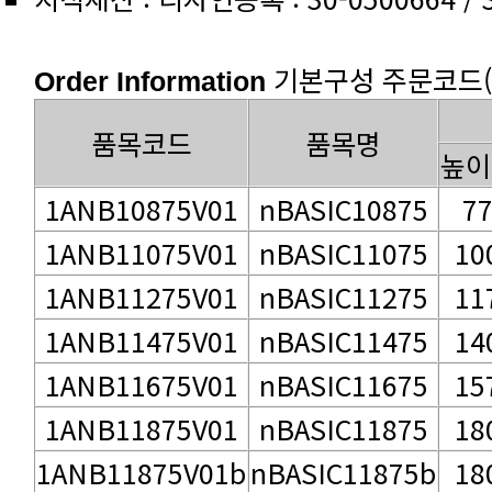
기본구성 주문코드(1Un
Order Information
품목코드
품목명
높이
1ANB10875V01
nBASIC10875
7
1ANB11075V01
nBASIC11075
10
1ANB11275V01
nBASIC11275
11
1ANB11475V01
nBASIC11475
14
1ANB11675V01
nBASIC11675
15
1ANB11875V01
nBASIC11875
18
1ANB11875V01b
nBASIC11875b
18