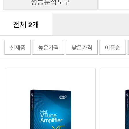
성능분석도구
전체
개
2
신제품
높은가격
낮은가격
이름순