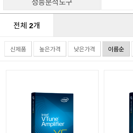
성능분석도구
전체
개
2
신제품
높은가격
낮은가격
이름순