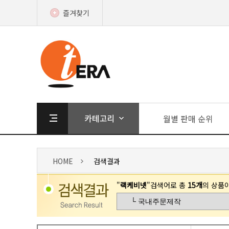
즐겨찾기
월별 판매 순위
HOME
검색결과
"
랙케비넷
"검색어로 총
15개
의 상품