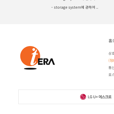
-
storage system에 관하여 ..
홈
상호
(정
통신
호스