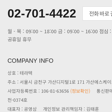
[전자신문] 테라텍-엣지에이아이, 국.
[전자신문] 테라텍과 함께 최적의 H.
02-701-4422
[전자신문] AI 인프라 써보고 결정..
[전자신문] 공영삼 테라텍 대표 “단..
[전자신문] 당신의 AI GPU, 지..
공휴일 휴무
COMPANY INFO
상호 : 테라텍
주소 : 서울시 금천구 가산디지털1로 171 가산에스케이브
사업자등록번호 : 106-81-63656
(정보확인)
천-0374호
대표자 : 공영삼 개인정보 관리책임자 : 김태훈