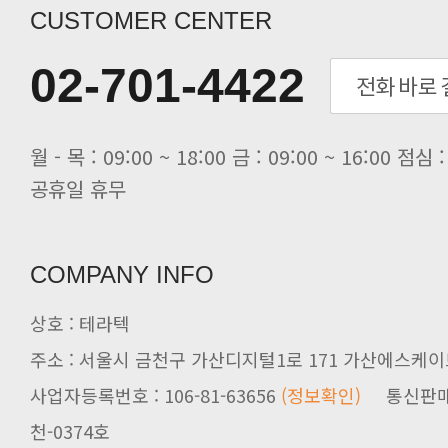
[전자신문] “민감 데이터도 안심하고.
CUSTOMER CENTER
[전자신문] 테라텍-엣지에이아이, 국.
[전자신문] 테라텍과 함께 최적의 H.
02-701-4422
[전자신문] AI 인프라 써보고 결정..
[전자신문] 공영삼 테라텍 대표 “단..
[전자신문] 당신의 AI GPU, 지..
공휴일 휴무
COMPANY INFO
상호 : 테라텍
주소 : 서울시 금천구 가산디지털1로 171 가산에스케이브
사업자등록번호 : 106-81-63656
(정보확인)
천-0374호