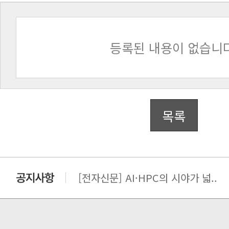
등록된 내용이 없습니다
목록
[전자신문] AI·HPC의 시야가 넓..
[전자신문] 우리 AI·HPC 제대로..
[전자신문] All In One AI..
[세미나] TAE SUNG S&E T..