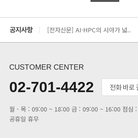
[전자신문] AI·HPC의 시야가 넓..
[전자신문] 우리 AI·HPC 제대로..
[전자신문] All In One AI..
[세미나] TAE SUNG S&E T..
[전자신문] “민감 데이터도 안심하고.
CUSTOMER CENTER
[전자신문] 테라텍-엣지에이아이, 국.
[전자신문] 테라텍과 함께 최적의 H.
02-701-4422
[전자신문] AI 인프라 써보고 결정..
[전자신문] 공영삼 테라텍 대표 “단..
[전자신문] 당신의 AI GPU, 지..
공휴일 휴무