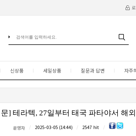
로
신상품
세일상품
질문과 답변
자주
문] 테라텍, 27일부터 태국 파타야서 해
/
2025-03-05 (14:44)
/
2547 hit
/
운영자