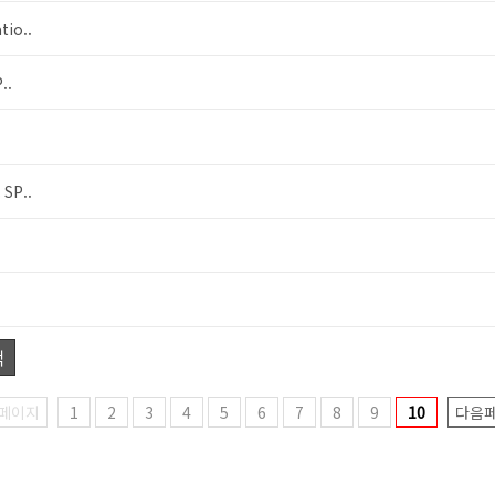
io..
..
SP..
색
페이지
1
2
3
4
5
6
7
8
9
10
다음