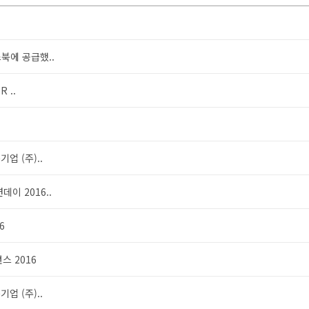
스북에 공급했..
 ..
업 (주)..
이 2016..
6
스 2016
업 (주)..