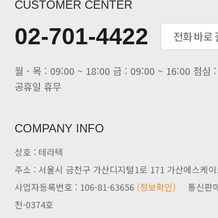
[전자신문] “민감 데이터도 안심하고.
CUSTOMER CENTER
[전자신문] 테라텍-엣지에이아이, 국.
[전자신문] 테라텍과 함께 최적의 H.
02-701-4422
[전자신문] AI 인프라 써보고 결정..
[전자신문] 공영삼 테라텍 대표 “단..
[전자신문] 당신의 AI GPU, 지..
공휴일 휴무
COMPANY INFO
상호 : 테라텍
주소 : 서울시 금천구 가산디지털1로 171 가산에스케이브
사업자등록번호 : 106-81-63656
(정보확인)
천-0374호