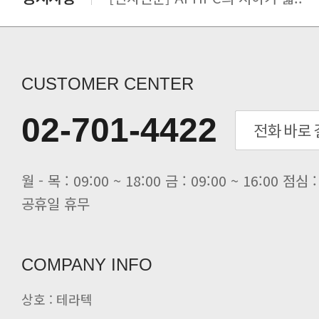
[전자신문] 우리 AI·HPC 제대로..
[전자신문] All In One AI..
[세미나] TAE SUNG S&E T..
[전자신문] “민감 데이터도 안심하고.
CUSTOMER CENTER
[전자신문] 테라텍-엣지에이아이, 국.
[전자신문] 테라텍과 함께 최적의 H.
02-701-4422
[전자신문] AI 인프라 써보고 결정..
[전자신문] 공영삼 테라텍 대표 “단..
[전자신문] 당신의 AI GPU, 지..
공휴일 휴무
COMPANY INFO
상호 : 테라텍