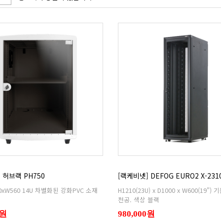
 허브랙 PH750
[랙케비넷] DEFOG EURO2 X-231
천공. 색상 블랙
0원
980,000원