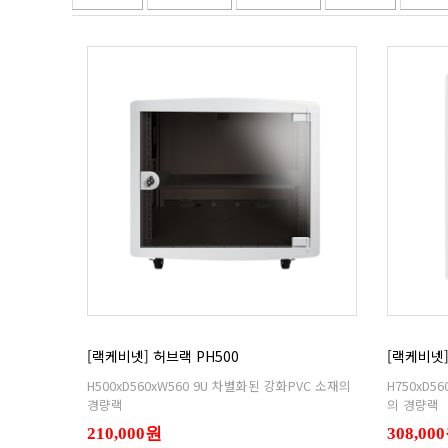
[랙케비넷] 허브랙 PH500
[랙케비넷]
경량랙
의 경량랙
210,000원
308,00