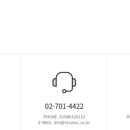
02-701-4422
PHONE. 01086324132
주
E-MAIL. kth@teratec.co.kr