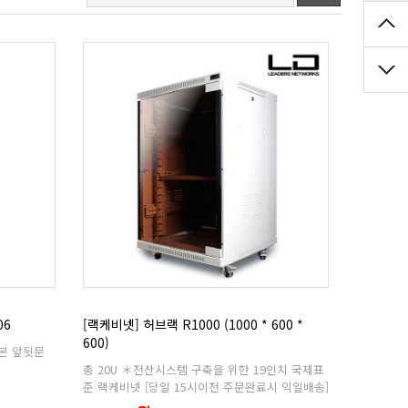
06
600)
준 랙케비넷 [당일 15시이전 주문완료시 익일배송]