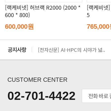
600 * 800)
5
600,000원
765,00
[전자신문] AI·HPC의 시야가 넓..
[전자신문] 우리 AI·HPC 제대로..
[전자신문] All In One AI..
[세미나] TAE SUNG S&E T..
[전자신문] “민감 데이터도 안심하고.
CUSTOMER CENTER
[전자신문] 테라텍-엣지에이아이, 국.
[전자신문] 테라텍과 함께 최적의 H.
02-701-4422
[전자신문] AI 인프라 써보고 결정..
[전자신문] 공영삼 테라텍 대표 “단..