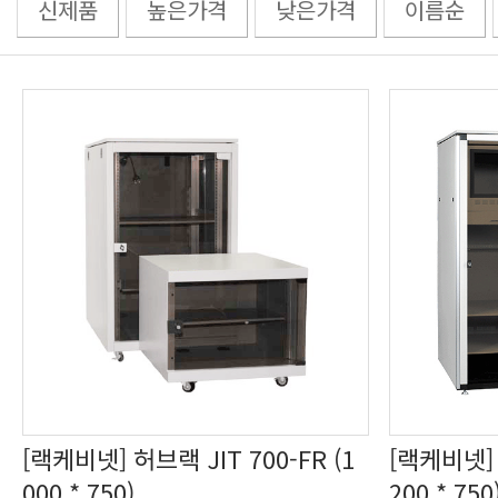
신제품
높은가격
낮은가격
이름순
000 * 750)
200 * 750