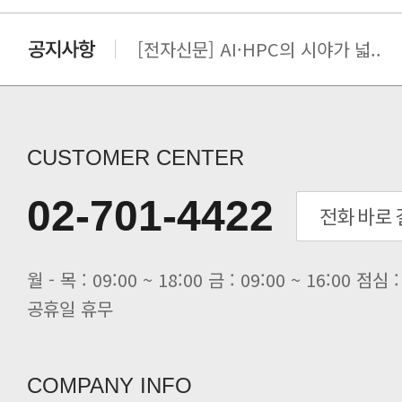
[전자신문] AI·HPC의 시야가 넓..
[전자신문] 우리 AI·HPC 제대로..
[전자신문] All In One AI..
[세미나] TAE SUNG S&E T..
[전자신문] “민감 데이터도 안심하고.
CUSTOMER CENTER
[전자신문] 테라텍-엣지에이아이, 국.
[전자신문] 테라텍과 함께 최적의 H.
02-701-4422
[전자신문] AI 인프라 써보고 결정..
[전자신문] 공영삼 테라텍 대표 “단..
[전자신문] 당신의 AI GPU, 지..
공휴일 휴무
COMPANY INFO