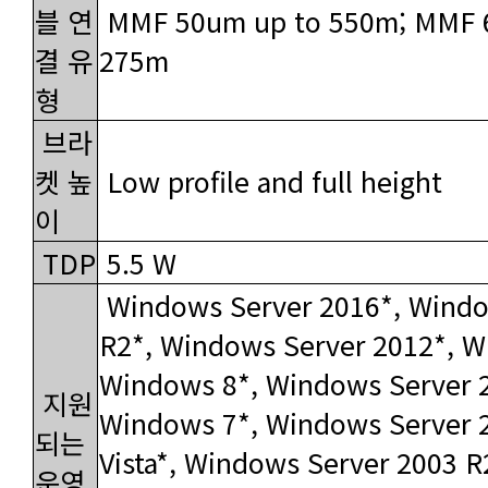
275m
형
Low profile and full height
이
TDP
5.5 W