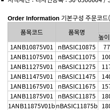
기본구성 주문코드(1Un
Order Information
품목코드
품목명
높이
1ANB10875V01
nBASIC10875
7
1ANB11075V01
nBASIC11075
10
1ANB11275V01
nBASIC11275
11
1ANB11475V01
nBASIC11475
14
1ANB11675V01
nBASIC11675
15
1ANB11875V01
nBASIC11875
18
1ANB11875V01b
nBASIC11875b
18