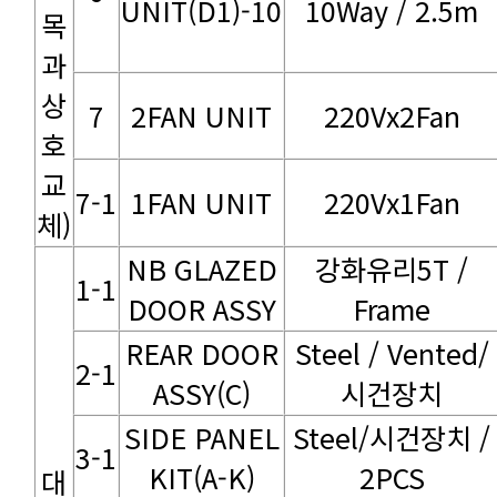
UNIT(D1)-10
10Way / 2.5m
7
2FAN UNIT
220Vx2Fan
7-1
1FAN UNIT
220Vx1Fan
체)
1-1
DOOR ASSY
Frame
2-1
ASSY(C)
시건장치
3-1
KIT(A-K)
2PCS