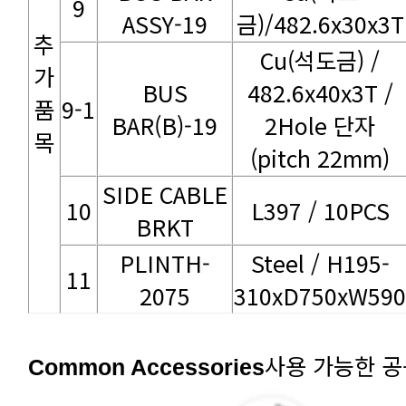
9
ASSY-19
금)/482.6x30x3T
482.6x40x3T /
9-1
BAR(B)-19
목
(pitch 22mm)
10
L397 / 10PCS
BRKT
11
2075
310xD750xW590
사용 가능한 
Common Accessories