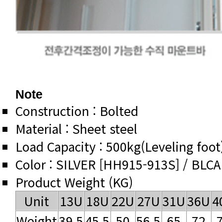
Note
Construction : Bolted
Material : Sheet steel
Load Capacity : 500kg(Leveling foot
Color : SILVER [HH915-913S] / BLC
Product Weight (KG)
Unit
13U
18U
22U
27U
31U
36U
4
Weight
39.5
45.5
50
56.5
65
72