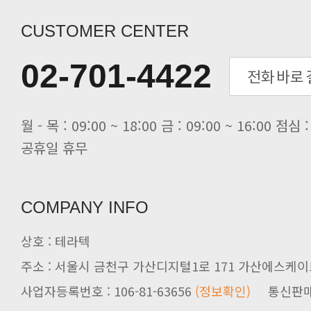
[전자신문] “민감 데이터도 안심하고.
[전자신문] 테라텍-엣지에이아이, 국.
CUSTOMER CENTER
[전자신문] 테라텍과 함께 최적의 H.
[전자신문] AI 인프라 써보고 결정..
02-701-4422
[전자신문] 공영삼 테라텍 대표 “단..
[전자신문] 당신의 AI GPU, 지..
공휴일 휴무
COMPANY INFO
상호 : 테라텍
주소 : 서울시 금천구 가산디지털1로 171 가산에스케이브
사업자등록번호 : 106-81-63656
(정보확인)