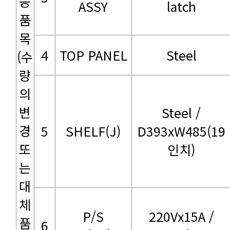
ASSY
latch
4
TOP PANEL
Steel
5
SHELF(J)
인치)
6