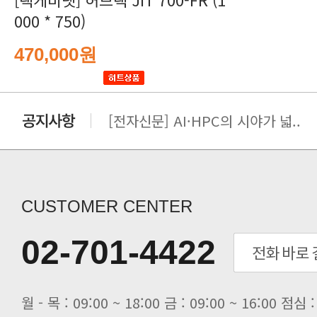
000 * 750)
470,000원
[전자신문] AI·HPC의 시야가 넓..
[전자신문] 우리 AI·HPC 제대로..
[전자신문] All In One AI..
[세미나] TAE SUNG S&E T..
[전자신문] “민감 데이터도 안심하고.
CUSTOMER CENTER
[전자신문] 테라텍-엣지에이아이, 국.
[전자신문] 테라텍과 함께 최적의 H.
02-701-4422
[전자신문] AI 인프라 써보고 결정..
[전자신문] 공영삼 테라텍 대표 “단..
[전자신문] 당신의 AI GPU, 지..