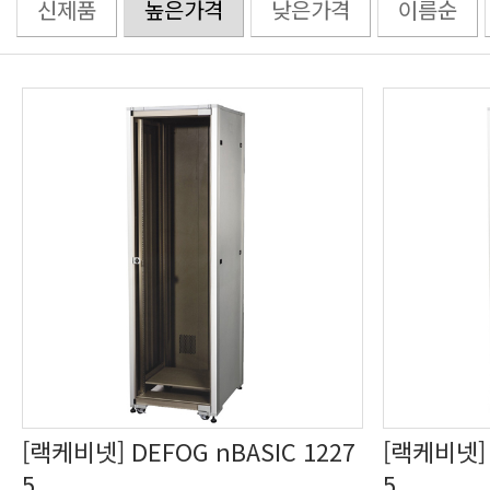
신제품
높은가격
낮은가격
이름순
5
5