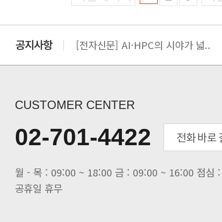
[전자신문] AI·HPC의 시야가 넓..
[전자신문] 우리 AI·HPC 제대로..
[전자신문] All In One AI..
[세미나] TAE SUNG S&E T..
[전자신문] “민감 데이터도 안심하고.
CUSTOMER CENTER
[전자신문] 테라텍-엣지에이아이, 국.
[전자신문] 테라텍과 함께 최적의 H.
02-701-4422
[전자신문] AI 인프라 써보고 결정..
[전자신문] 공영삼 테라텍 대표 “단..
[전자신문] 당신의 AI GPU, 지..
공휴일 휴무