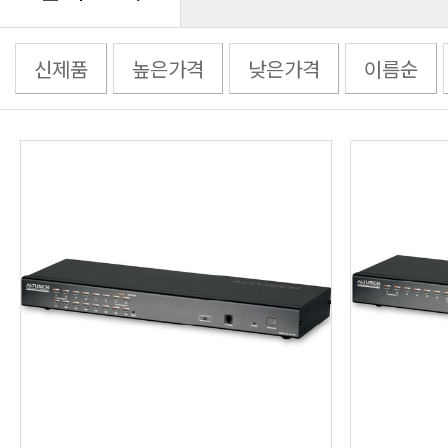
신제품
높은가격
낮은가격
이름순