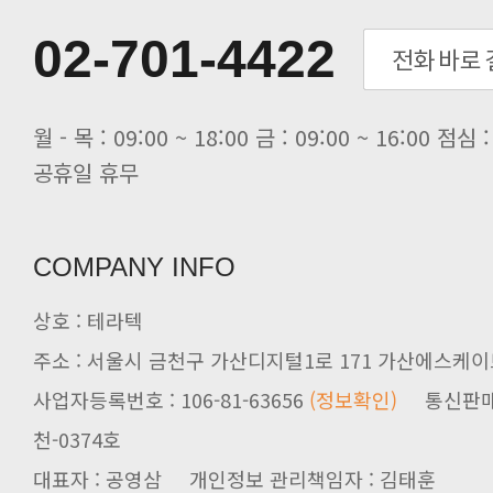
[전자신문] 테라텍-엣지에이아이, 국.
[전자신문] 테라텍과 함께 최적의 H.
02-701-4422
[전자신문] AI 인프라 써보고 결정..
[전자신문] 공영삼 테라텍 대표 “단..
[전자신문] 당신의 AI GPU, 지..
공휴일 휴무
COMPANY INFO
상호 : 테라텍
주소 : 서울시 금천구 가산디지털1로 171 가산에스케이브
사업자등록번호 : 106-81-63656
(정보확인)
천-0374호
대표자 : 공영삼 개인정보 관리책임자 : 김태훈