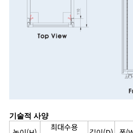
기술적 사양
높이(H)
길이(D)
폭(W