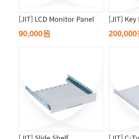
[JIT] LCD Monitor Panel
[JIT] Key
90,000원
200,00
[JIT] Slide Shelf
[JIT] C-T