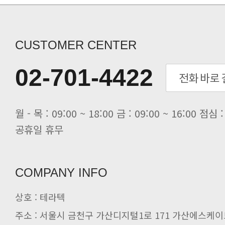
[세미나] TAE SUNG S&E T..
[전자신문] “민감 데이터도 안심하고.
[전자신문] 테라텍-엣지에이아이, 국.
CUSTOMER CENTER
[전자신문] 테라텍과 함께 최적의 H.
[전자신문] AI 인프라 써보고 결정..
02-701-4422
[전자신문] 공영삼 테라텍 대표 “단..
[전자신문] 당신의 AI GPU, 지..
공휴일 휴무
COMPANY INFO
상호 : 테라텍
주소 : 서울시 금천구 가산디지털1로 171 가산에스케이브