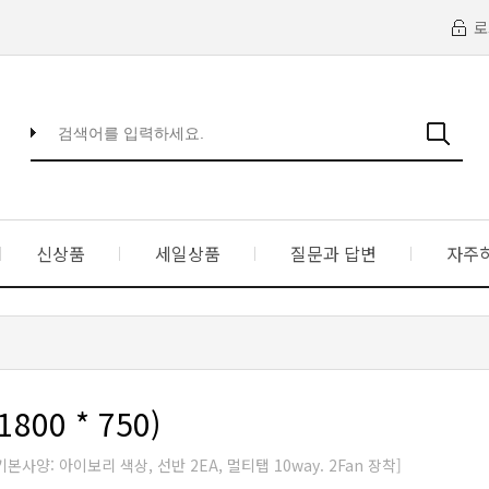
로
신상품
세일상품
질문과 답변
자주
800 * 750)
사양: 아이보리 색상, 선반 2EA, 멀티탭 10way. 2Fan 장착]