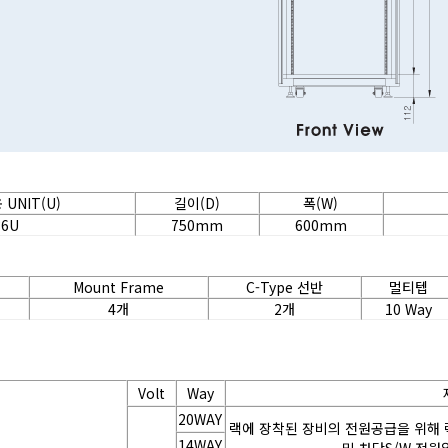
UNIT(U)
길이(D)
폭(W)
36U
750mm
600mm
Mount Frame
C-Type 선반
멀티텝
4개
2개
10 Way
Volt
Way
20WAY
14WAY