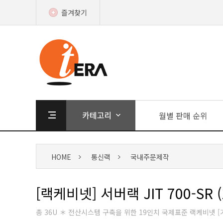
즐겨찾기
월별 판매 순위
HOME
통신랙
국내주문제작
[랙케비넷] 서버랙 JIT 700-SR (1
총 36U ＊ 전산시스템 구축을 위한 19인치 국제표준 랙케비넷 [기본