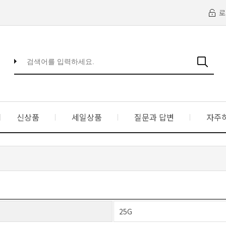
로
신상품
세일상품
질문과 답변
자주
25G