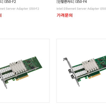
 I350-F2
[인텔랜카드] I350-F4
ernet Server Adapter I350-F2
Intel Ethernet Server Adapter I350
의
가격문의