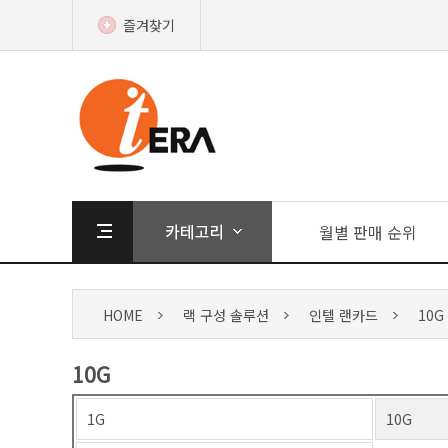
즐겨찾기
월별 판매 순위
HOME
랙 구성 솔루션
인텔 랜카드
10G
10G
1G
10G