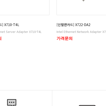
] X710-T4L
[인텔랜카드] X722-DA2
ernet Server Adapter X710-T4L
Intel Ethernet Network Adapter X
의
가격문의