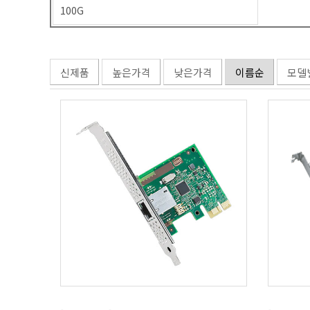
100G
신제품
높은가격
낮은가격
이름순
모델