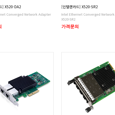
] X520-DA2
[인텔랜카드] X520-SR2
X520-SR2
의
가격문의