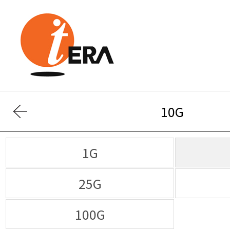
10G
1G
25G
100G