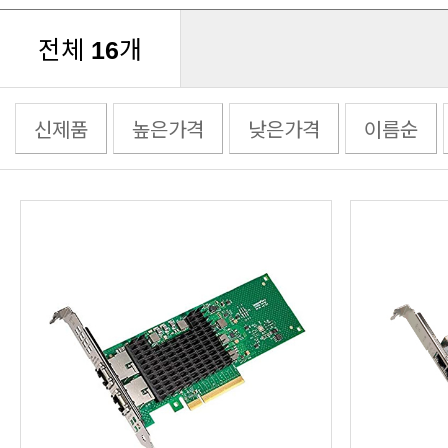
전체
개
16
신제품
높은가격
낮은가격
이름순