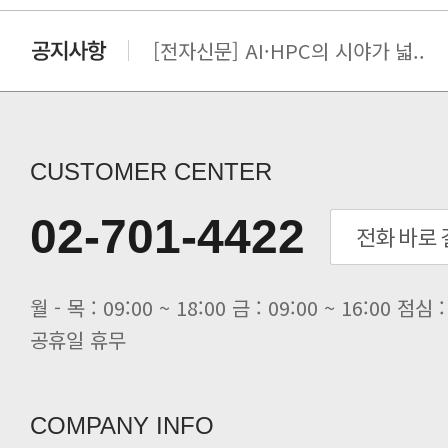
[전자신문] AI·HPC의 시야가 넓..
[전자신문] 우리 AI·HPC 제대로..
[전자신문] All In One AI..
[세미나] TAE SUNG S&E T..
[전자신문] “민감 데이터도 안심하고.
CUSTOMER CENTER
[전자신문] 테라텍-엣지에이아이, 국.
[전자신문] 테라텍과 함께 최적의 H.
02-701-4422
[전자신문] AI 인프라 써보고 결정..
[전자신문] 공영삼 테라텍 대표 “단..
[전자신문] 당신의 AI GPU, 지..
공휴일 휴무
COMPANY INFO