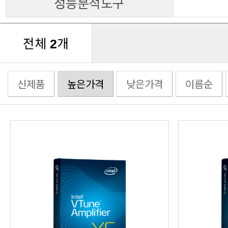
성능분석도구
전체
개
2
신제품
높은가격
낮은가격
이름순